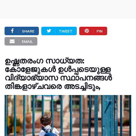
SHARE
TWEET
PIN
EMAIL
ഉഷ്ണതരംഗ സാധ്യത:
കോളേജുകള്‍ ഉള്‍പ്പടെയുള്ള
വിദ്യാഭ്യാസ സ്ഥാപനങ്ങള്‍
തിങ്കളാഴ്ചവരെ അടച്ചിടും,