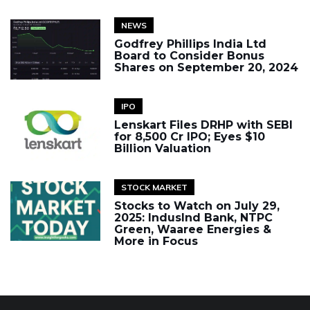
NEWS
Godfrey Phillips India Ltd
Board to Consider Bonus
Shares on September 20, 2024
IPO
Lenskart Files DRHP with SEBI
for ₹8,500 Cr IPO; Eyes $10
Billion Valuation
STOCK MARKET
Stocks to Watch on July 29,
2025: IndusInd Bank, NTPC
Green, Waaree Energies &
More in Focus