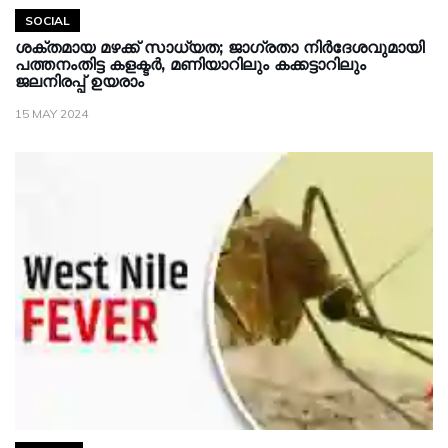
SOCIAL
ശക്തമായ മഴക്ക് സാധ്യത; ജാഗ്രതാ നിർദേശവുമായി
പത്തനംതിട്ട കളക്ടർ, മണിയാറിലും കക്കട്ടാറിലും
ജലനിരപ്പ് ഉയരാം
15 MAY 2024