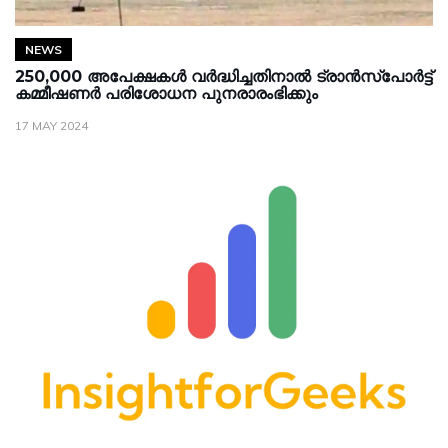
NEWS
250,000 അപേക്ഷകൾ വർദ്ധിച്ചതിനാൽ ട്രാൻസ്‌പോർട്ട്
കമ്മീഷണർ പരിശോധന പുനരാരംഭിക്കും
17 MAY 2024