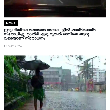
NEWS
ഇടുക്കിയിലെ മലയോര മേഖലകളിൽ രാത്രിയാത്ര
നിരോധിച്ചു. രാത്രി ഏഴു മുതൽ രാവിലെ ആറു
വരെയാണ് നിരോധനം
19 MAY 2024