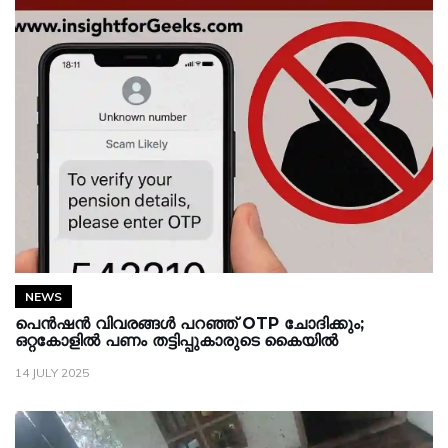
NEWS
പെൻഷൻ വിവരങ്ങൾ പറഞ്ഞ് OTP ചോദിക്കും;
ഒറ്റകോളിൽ പണം തട്ടിപ്പുകാരുടെ കൈയിൽ
14 JULY 2025