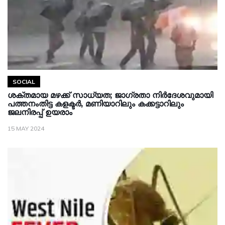
SOCIAL
ശക്തമായ മഴക്ക് സാധ്യത; ജാഗ്രതാ നിർദേശവുമായി
പത്തനംതിട്ട കളക്ടർ, മണിയാറിലും കക്കട്ടാറിലും
ജലനിരപ്പ് ഉയരാം
15 MAY 2024