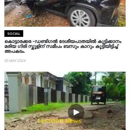
SOCIAL
കൊട്ടാരക്കര -ഡണ്ടിഗൽ ദേശീയപാതയിൽ കുട്ടിക്കാനം
മരിയ ഗിരി സ്കൂളിന് സമീപം ബസും കാറും കൂട്ടിയിട്ടിച്ച്
അപകടം.
03 MAY 2024