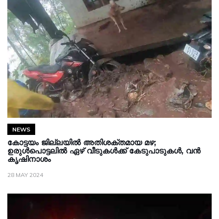
NEWS
കോട്ടയം ജില്ലയിൽ അതിശക്തമായ മഴ;
ഉരുൾപൊട്ടലിൽ ഏഴ് വീടുകൾക്ക് കേടുപാടുകൾ, വൻ
കൃഷിനാശം
28 MAY 2024