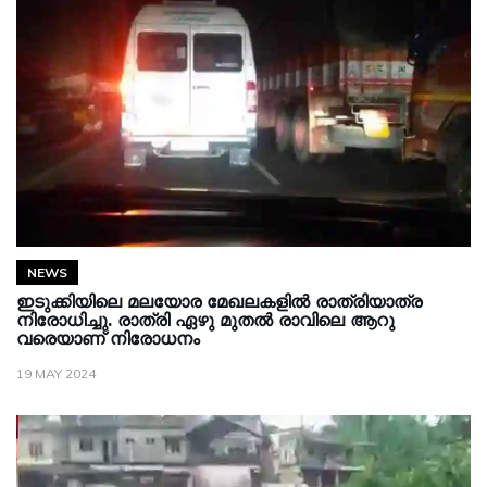
NEWS
ഇടുക്കിയിലെ മലയോര മേഖലകളിൽ രാത്രിയാത്ര
നിരോധിച്ചു. രാത്രി ഏഴു മുതൽ രാവിലെ ആറു
വരെയാണ് നിരോധനം
19 MAY 2024