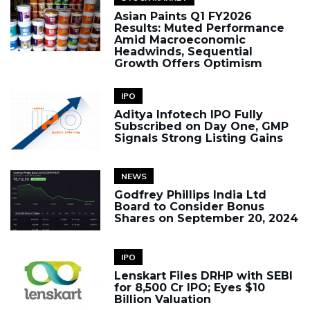
Asian Paints Q1 FY2026
Results: Muted Performance
Amid Macroeconomic
Headwinds, Sequential
Growth Offers Optimism
IPO
Aditya Infotech IPO Fully
Subscribed on Day One, GMP
Signals Strong Listing Gains
NEWS
Godfrey Phillips India Ltd
Board to Consider Bonus
Shares on September 20, 2024
IPO
Lenskart Files DRHP with SEBI
for ₹8,500 Cr IPO; Eyes $10
Billion Valuation