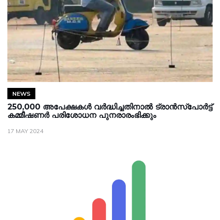
NEWS
250,000 അപേക്ഷകൾ വർദ്ധിച്ചതിനാൽ ട്രാൻസ്‌പോർട്ട്
കമ്മീഷണർ പരിശോധന പുനരാരംഭിക്കും
17 MAY 2024