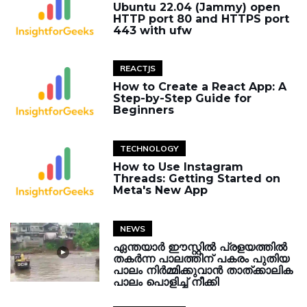
Ubuntu 22.04 (Jammy) open
HTTP port 80 and HTTPS port
443 with ufw
REACTJS
How to Create a React App: A
Step-by-Step Guide for
Beginners
TECHNOLOGY
How to Use Instagram
Threads: Getting Started on
Meta's New App
NEWS
ഏന്തയാർ ഈസ്റ്റിൽ പ്രളയത്തിൽ
തകർന്ന പാലത്തിന് പകരം പുതിയ
പാലം നിർമ്മിക്കുവാൻ താത്ക്കാലിക
പാലം പൊളിച്ച് നീക്കി