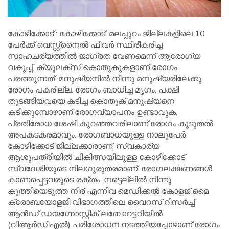
കോഴിക്കോട് : കോഴിക്കോട്, മലപ്പുറം ജില്ലകളിലെ 10
പേർക്ക് വെസ്റ്റ്നൈൽ ഫീവർ സ്ഥിരീകരിച്ച
സാഹചര്യത്തിൽ ജാഗ്രത വേണമെന്ന് ആരോഗ്യ
വകുപ്പ്. ക്യൂലക്‌സ് കൊതുകുകളാണ് രോഗം
പരത്തുന്നത്. മനുഷ്യനിൽ നിന്നു മനുഷ്യരിലേക്കു
രോഗം പകരില്ല. രോഗം ബാധിച്ച മൃഗം, പക്ഷി
തുടങ്ങിയവയെ കടിച്ച കൊതുക് മനുഷ്യനെ
കടിക്കുമ്പോഴാണ് രോഗവ്യാപനം ഉണ്ടാവുക.
പ്രതിരോധ ശേഷി കുറഞ്ഞവരിലാണ് രോഗം കൂടുതൽ
അപകടകരമാവും. രോഗബാധയുള്ള നാലുപേർ
കോഴിക്കോട് ജില്ലക്കാരാണ്. സ്വകാര്യ
ആശുപത്രിയിൽ ചികിത്സയിലുള്ള കോഴിക്കോട്
സ്വദേശിയുടെ നിലഗുരുതരമാണ്. രോഗലക്ഷണങ്ങൾ
കാണപ്പെട്ടവരുടെ രക്തം, നട്ടെല്ലിൽ നിന്നു
കുത്തിയെടുത്ത നീര് എന്നിവ മെഡിക്കൽ കോളജ് മൈ
ക്രോബയോളജി വിഭാഗത്തിലെ വൈറസ് റിസർച്ച്
ആൻഡ് ഡയഗ്നോസ്റ്റിക് ലബോറട്ടറിയിൽ
(വിആർഡിഎൽ) പരിശോധന നടത്തിയപ്പോഴാണ് രോഗം