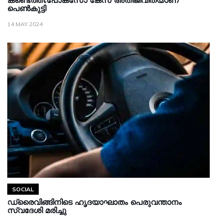
കണ്ടെത്തി.പോക്സോ കേസ് അതിജീവിതയാണ്
പെണ്‍കുട്ടി
14 MAY 2024
SOCIAL
ഡ്രൈവിങ്ങിനിടെ ഹൃദയാഘാതം പെരുവന്താനം
സ്വദേശി മരിച്ചു