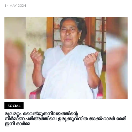
14 MAY 2024
SOCIAL
മൂലമറ്റം വൈദ്യുതനിലയത്തിന്റെ
നിര്‍മാണചരിത്രത്തിലെ ഉരുക്കുവനിത ജാക്ക്ഹാമര്‍ മേരി
ഇനി ഓർമ്മ