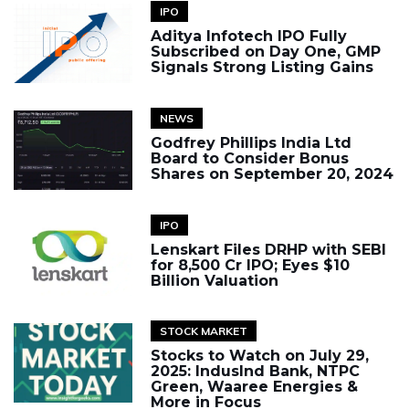
IPO
Aditya Infotech IPO Fully
Subscribed on Day One, GMP
Signals Strong Listing Gains
NEWS
Godfrey Phillips India Ltd
Board to Consider Bonus
Shares on September 20, 2024
IPO
Lenskart Files DRHP with SEBI
for ₹8,500 Cr IPO; Eyes $10
Billion Valuation
STOCK MARKET
Stocks to Watch on July 29,
2025: IndusInd Bank, NTPC
Green, Waaree Energies &
More in Focus