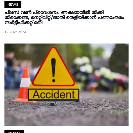
NEWS
പ്ലസ് വൺ പ്രവേശനം. അക്ഷയയിൽ തിക്കി
തിരക്കേണ്ട, നെറ്റിവിറ്റി/ജാതി തെളിയിക്കാൻ പത്താംതരം
സർട്ടിഫിക്കറ്റ് മതി
17 MAY 2024