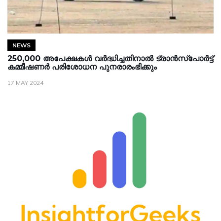
NEWS
250,000 അപേക്ഷകൾ വർദ്ധിച്ചതിനാൽ ട്രാൻസ്‌പോർട്ട്
കമ്മീഷണർ പരിശോധന പുനരാരംഭിക്കും
17 MAY 2024