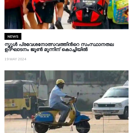
NEWS
സ്കൂൾ പ്രവേശനോത്സവത്തിന്‍റെ സംസ്ഥാനതല
ഉദ്ഘാടനം ജൂൺ മൂന്നിന് കൊച്ചിയിൽ
19 MAY 2024